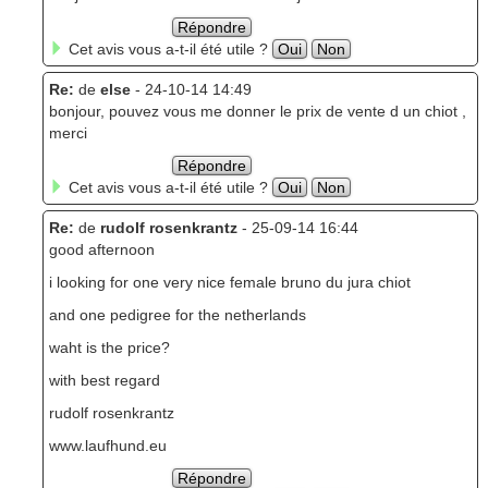
Répondre
Cet avis vous a-t-il été utile ?
Oui
Non
Re:
de
else
- 24-10-14 14:49
bonjour, pouvez vous me donner le prix de vente d un chiot ,
merci
Répondre
Cet avis vous a-t-il été utile ?
Oui
Non
Re:
de
rudolf rosenkrantz
- 25-09-14 16:44
good afternoon
i looking for one very nice female bruno du jura chiot
and one pedigree for the netherlands
waht is the price?
with best regard
rudolf rosenkrantz
www.laufhund.eu
Répondre