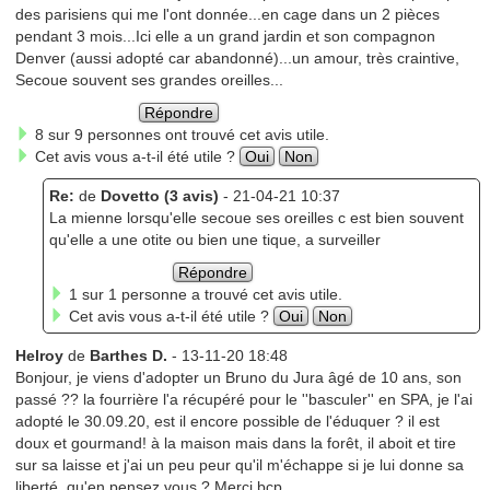
des parisiens qui me l'ont donnée...en cage dans un 2 pièces
pendant 3 mois...Ici elle a un grand jardin et son compagnon
Denver (aussi adopté car abandonné)...un amour, très craintive,
Secoue souvent ses grandes oreilles...
Répondre
8 sur 9 personnes ont trouvé cet avis utile.
Cet avis vous a-t-il été utile ?
Oui
Non
Re:
de
Dovetto (3 avis)
- 21-04-21 10:37
La mienne lorsqu'elle secoue ses oreilles c est bien souvent
qu'elle a une otite ou bien une tique, a surveiller
Répondre
1 sur 1 personne a trouvé cet avis utile.
Cet avis vous a-t-il été utile ?
Oui
Non
Helroy
de
Barthes D.
- 13-11-20 18:48
Bonjour, je viens d'adopter un Bruno du Jura âgé de 10 ans, son
passé ?? la fourrière l'a récupéré pour le ''basculer'' en SPA, je l'ai
adopté le 30.09.20, est il encore possible de l'éduquer ? il est
doux et gourmand! à la maison mais dans la forêt, il aboit et tire
sur sa laisse et j'ai un peu peur qu'il m'échappe si je lui donne sa
liberté, qu'en pensez vous ? Merci bcp.