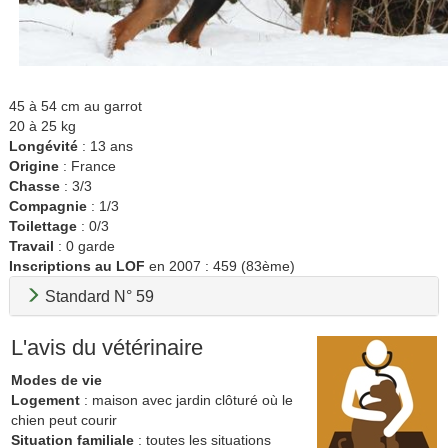
45 à 54 cm au garrot
20 à 25 kg
Longévité
: 13 ans
Origine
: France
Chasse
: 3/3
Compagnie
: 1/3
Toilettage
: 0/3
Travail
: 0 garde
Inscriptions au LOF
en 2007 : 459 (83ème)
Standard N° 59
L'avis du vétérinaire
Modes de vie
Logement
: maison avec jardin clôturé où le
chien peut courir
Situation familiale
: toutes les situations