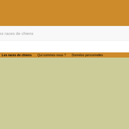
es races de chiens
Les races de chiens
Qui sommes-nous ?
Données personnelles