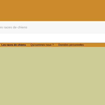
es races de chiens
Les races de chiens
Qui sommes-nous ?
Données personnelles