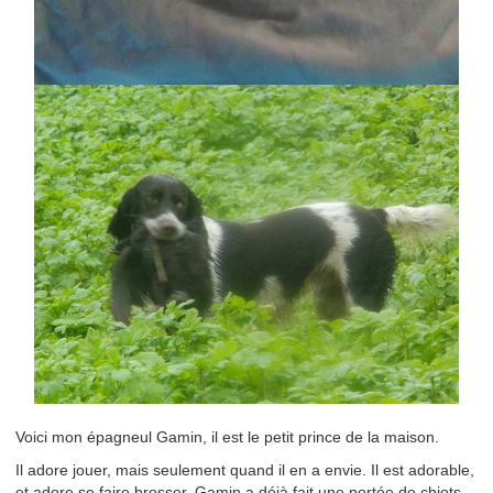
Voici mon épagneul Gamin, il est le petit prince de la maison.
Il adore jouer, mais seulement quand il en a envie. Il est adorable,
et adore se faire brosser. Gamin a déjà fait une portée de chiots