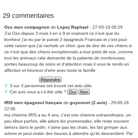
29 commentaires
Ozo mon compagnon
de
Lopez Raphael
- 27-03-19 08:29
J'ai Ozo depuis 3 mois il en a 9 et vraiment ce n'est que du
bonheur j'ai eu par le passé 2 épagneuls Francais et c'est pour
cette raison que j'ai racheté un chiot ,que de dire de ces chiens si
ce n'est que des chiens exceptionnels a tout point de vue ,comme
tout les animaux cela demande de la patiente,de nombreuses
sorties beaucoup de soins et d'attention mais il vous le rends en
affection et heureux d'etre avec toute la famille
Répondre
3 sur 3 personnes ont trouvé cet avis utile.
Cet avis vous a-t-il été utile ?
Oui
Non
IRIS mon épagneul français
de
guyonnot (2 avis)
- 29-09-18
22:06
ma chienne IRIS a eu 4 ans, c'est une chienne extraordinaire, un
peu têtue parfois, elle adore les promenades, elle reste souvent
dehors dans le jardin, n'aime pas les chats, les fait grimper aux
arbres et peut rester des heures à attendre qu'ils descendent. Par