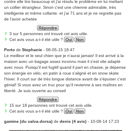
contre elle tire beaucoup et j'ai résolu le problème en lui mettant
un collier étrangleur. Sinon c'est une chienne admirable, très
intelligente et même collante. et j'ai 71 ans et je ne regrette pas
de l'avoir achetée
Répondre
3 sur 5 personnes ont trouvé cet avis utile.
Cet avis vous a-t-il été utile ?
Oui
Non
Porto
de
Stephanie
- 08-05-15 18:47
Le meilleur et le seul chien que je n'aurai jamais! Il est arrivé à la
maison avec un bagage assez inconnu mais il s'est vite adapté
avec nous. Puisqu'il est fugitif quand il part en chasse, je dépense
son énergie en vélo, en patin à roue s'aligné et en snow skate
l'hiver. Il court sur de très longue distance avant de s'épuiser c'est
génial! Si vous avez un truc pour qu'il revienne à ses maîtres en
liberté. Je suis ouverte au conseil
Répondre
15 sur 18 personnes ont trouvé cet avis utile.
Cet avis vous a-t-il été utile ?
Oui
Non
gamine (du calva-dorsa)
de
denis (4 avis)
- 10-08-14 17:23