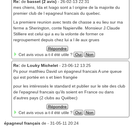
Re:
de
basset (2 avis)
- 26-02-13 22:31
mes chiens, Ida et Ivago sont a l origine de la majorite du
premier club de l epagneul francais du quebec.
La premiere reunion avec tests de chasse a eu lieu sur ma
ferme a Sherington, conte Napierville. Monsieur J.Claude
Stilliere est celui qui a eu la volonte de former ce
regroupement depuis chez lui a l ile aux grues
Répondre
Cet avis vous a-t-il été utile ?
Oui
Non
Re:
de
Louky Michelet
- 23-06-12 13:25
Ps pour matthieu David un épagneul francais A une queue
qui est portée en s et bien frangée
pour les intéressés le standard et publier sur le site des club
de l'epagneul francais qu'ils soient en France ou dans
d'autres pays (2 clubs au Québec)
Répondre
Cet avis vous a-t-il été utile ?
Oui
Non
épagneul français
de
- 31-05-11 20:24