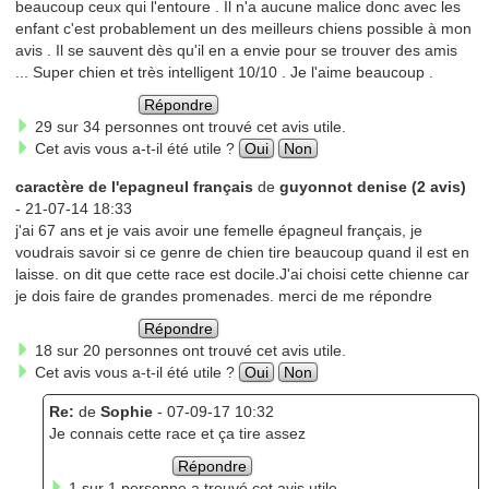
beaucoup ceux qui l'entoure . Il n'a aucune malice donc avec les
enfant c'est probablement un des meilleurs chiens possible à mon
avis . Il se sauvent dès qu'il en a envie pour se trouver des amis
... Super chien et très intelligent 10/10 . Je l'aime beaucoup .
Répondre
29 sur 34 personnes ont trouvé cet avis utile.
Cet avis vous a-t-il été utile ?
Oui
Non
caractère de l'epagneul français
de
guyonnot denise (2 avis)
- 21-07-14 18:33
j'ai 67 ans et je vais avoir une femelle épagneul français, je
voudrais savoir si ce genre de chien tire beaucoup quand il est en
laisse. on dit que cette race est docile.J'ai choisi cette chienne car
je dois faire de grandes promenades. merci de me répondre
Répondre
18 sur 20 personnes ont trouvé cet avis utile.
Cet avis vous a-t-il été utile ?
Oui
Non
Re:
de
Sophie
- 07-09-17 10:32
Je connais cette race et ça tire assez
Répondre
1 sur 1 personne a trouvé cet avis utile.