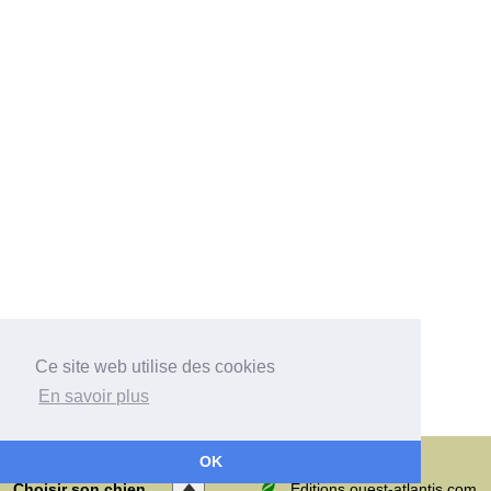
Ce site web utilise des cookies
En savoir plus
Choisir son chien
Comment choisir
Choisir une race
OK
Les races de chiens
Qui sommes-nous ?
Données personnelles
Choisir son chien
Editions ouest-atlantis.com