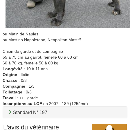
ou Mâtin de Naples
ou Mastino Napoletano, Neapolitan Mastiff
Chien de garde et de compagnie
65 à 75 cm au garrot, femelle 60 à 68 cm
60 à 70 kg, femelle 50 à 60 kg
Longévité
: 10 à 11 ans
Origine
: Italie
Chasse
: 0/3
Compagnie
: 1/3
Toilettage
: 0/3
Travail
: +++ garde
Inscriptions au LOF
en 2007 : 189 (125ème)
Standard N° 197
L'avis du vétérinaire