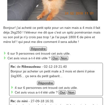
Bonjour! j'ai acheté ce petit spitz pour un nain mais a 4 mois il fait
déja 2kg250 ! l'éléveur me dit que c'est un spitz poméranian mais
vu son poil je n'y crois pas trop ! je l'ai payé 1800 € de père et
mère lof ! qui peut me dire comment il sera adulte !
Répondre
6 sur 9 personnes ont trouvé cet avis utile.
Cet avis vous a-t-il été utile ?
Oui
Non
Re:
de
Ribeaudeau
- 02-12-19 21:40
Bonjour jai acheter un petit male a 3 mois et demi il pèse
1kg305... ça sera du petit gabarit...
Répondre
4 sur 6 personnes ont trouvé cet avis utile.
Cet avis vous a-t-il été utile ?
Oui
Non
Re:
de
nini
- 27-09-18 16:31