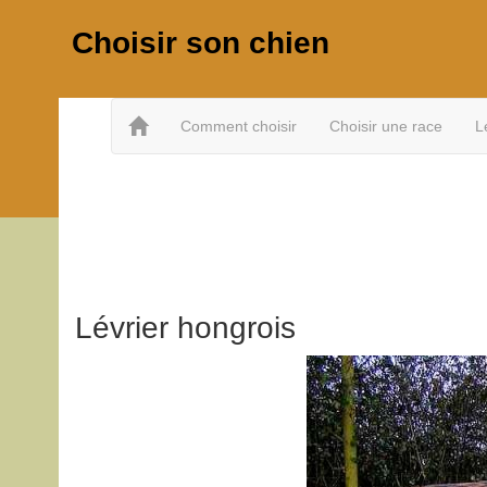
Choisir son chien
Comment choisir
Choisir une race
L
Lévrier hongrois