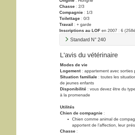
Origine
: Hongrie
Chasse
: 2/3
Compagnie
: 1/3
Toilettage
: 0/3
Travail
: + garde
Inscriptions au LOF
en 2007 : 6 (258
Standard N° 240
L'avis du vétérinaire
Modes de vie
Logement
: appartement avec sorties p
Situation familiale
: toutes les situati
de jeunes enfants
Disponibilité
: vous devez être du typ
à la promenade
Utilités
Chien de compagnie
:
Chien comme animal de compagnie
apportent de l’affection, leur prés
Chasse
: